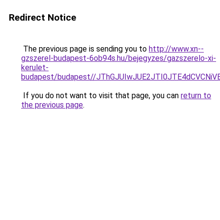
Redirect Notice
The previous page is sending you to
http://www.xn--
gzszerel-budapest-6ob94s.hu/bejegyzes/gazszerelo-xi-
kerulet-
budapest/budapest//JThGJUIwJUE2JTI0JTE4dCVC
If you do not want to visit that page, you can
return to
the previous page
.