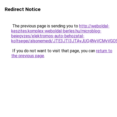
Redirect Notice
The previous page is sending you to
http://weboldal-
keszites.komplex-weboldal-berles.hu/microblog-
bejegyzes/elektromos-auto-behozatal-
koltsegei/alsonemedi/JTE3JTI3JTAyJUQ4NyVCMyV
If you do not want to visit that page, you can
return to
the previous page
.