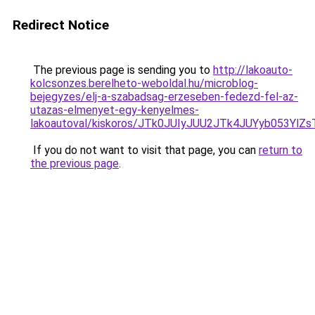
Redirect Notice
The previous page is sending you to
http://lakoauto-
kolcsonzes.berelheto-weboldal.hu/microblog-
bejegyzes/elj-a-szabadsag-erzeseben-fedezd-fel-az-
utazas-elmenyet-egy-kenyelmes-
lakoautoval/kiskoros/JTk0JUIyJUU2JTk4JUYyb053
If you do not want to visit that page, you can
return to
the previous page
.